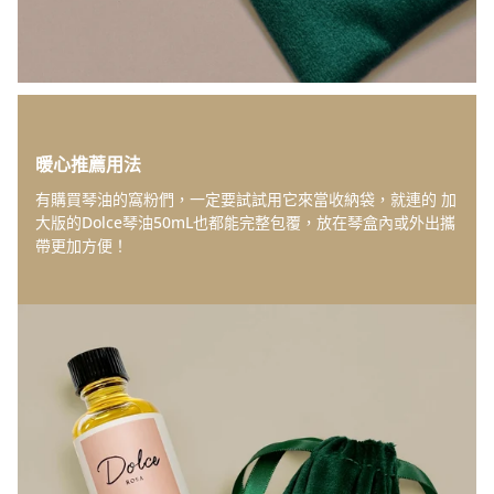
暖心推薦用法
有購買琴油的窩粉們，一定要試試用它來當收納袋，就連的
加
大版的Dolce琴油50mL
也都能完整包覆，放在琴盒內或外出
攜
帶更加方便
！