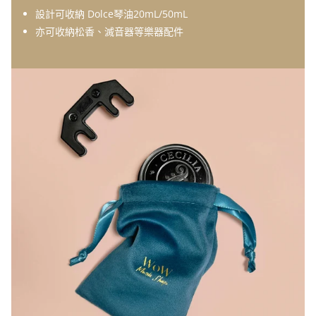
設計可收納 Dolce琴油20mL/50mL
亦可收納
松香、滅音器
等樂器配件