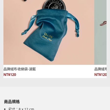
品牌絨布收納袋-湖藍
品牌絨布
NT$120
NT$120
商品規格
尺寸：8 x 12 cm