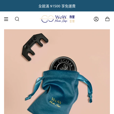
跳
初 秋 樂 器 閃 耀 祭 🌿【 全 館 滿 千 享 𝟵 折 】
註冊官網會員 【領取點數1000點】🌟
音樂人送禮首選【禮盒優惠套組 🎁】
熱銷商品✨ 魔鏡樂器拋光膏🪞
全館滿 $1500 享免運費
到
內
購物車
容
搜
帳
尋
號