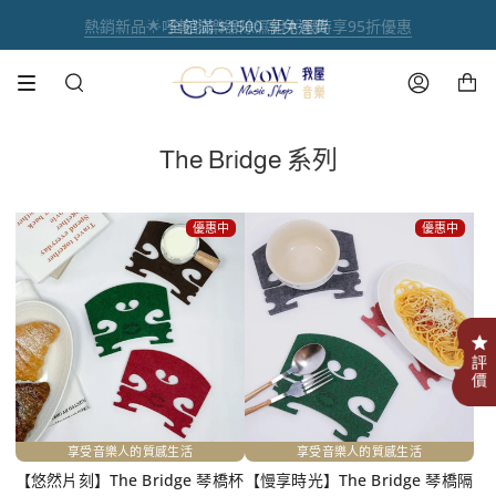
跳
熱銷新品🌟呼乾啦樂器除濕組🌟限時享95折優惠
註冊官網會員 【領取點數1000點】🌟
音樂人送禮首選【禮盒優惠套組 🎁】
熱銷商品✨ 魔鏡樂器拋光膏🪞
全館滿 $1500 享免運費
到
內
購物車
容
搜
帳
尋
號
The Bridge 系列
優惠中
優惠中
.
享受音樂人的質感生活
享受音樂人的質感生活
【悠然片刻】The Bridge 琴橋杯
【慢享時光】The Bridge 琴橋隔