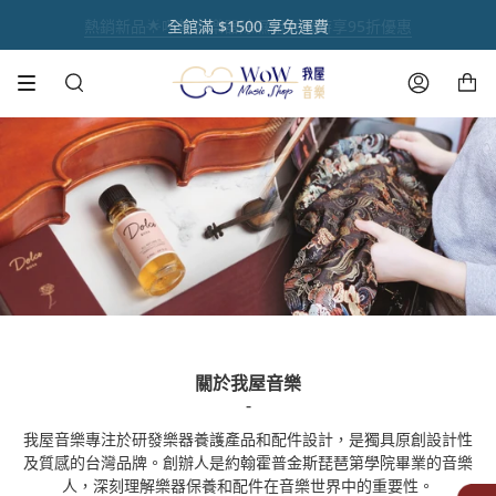
跳
熱銷新品🌟呼乾啦樂器除濕組🌟限時享95折優惠
註冊官網會員 【領取點數1000點】🌟
音樂人送禮首選【禮盒優惠套組 🎁】
熱銷商品✨ 魔鏡樂器拋光膏🪞
全館滿 $1500 享免運費
到
內
購物車
容
搜
帳
尋
號
關於我屋音樂
-
我屋音樂專注於
研發樂器養護產品和配件設計
，是獨具原創設計性
及質感的台灣品牌。創辦人是約翰霍普金斯琵琶第學院畢業的音樂
人，深刻理解
樂器保養和配件在音樂世界中的重要性。