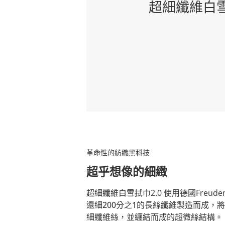
超細纖維白雪
革命性的紡織黑科技
超乎想像的細緻
超細纖維白雪拭巾2.0 使用德國Freud
還細200分之1
的長絲纖維製造而成，將
細纖維絲，並纏結而成的
超微絲結構
。