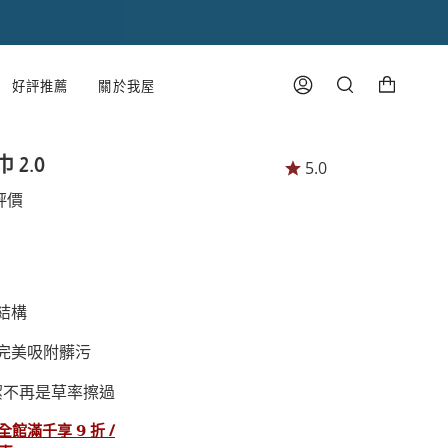
購物車
好評推薦
關於我屋
帳
搜
號
尋
2.0
5.0
評價
結構
完美吸附髒污
潔不再是草率擦過
館滿千享 𝟵 折 /