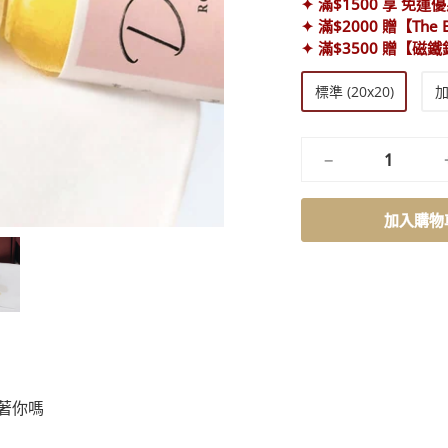
✦ 滿$1500 享 免運
✦ 滿$2000 贈【The
✦ 滿$3500 贈【磁
尺
標準 (20x20)
加
寸
−
加入購物
著你嗎