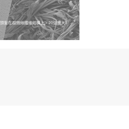
頭髮在超微絲纖維結構上・20倍放大