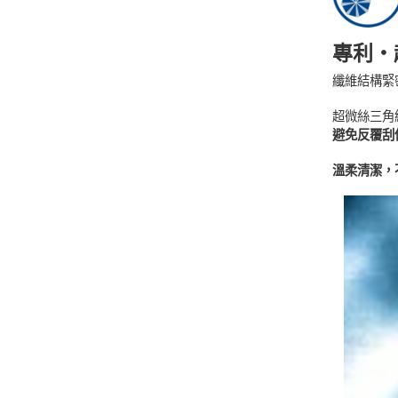
專利・
纖維結構緊
超微絲三角
避免反覆刮
溫柔清潔，