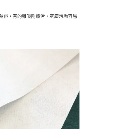
越髒
，有的
難吸附髒污
，灰塵污垢容易