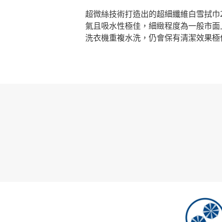
超微絲
技術打造出的超細纖維白雪拭巾2.
氣且吸水性極佳
，細緻程度為一般市面
洗衣機重複水洗，仍會保有
清潔效果極