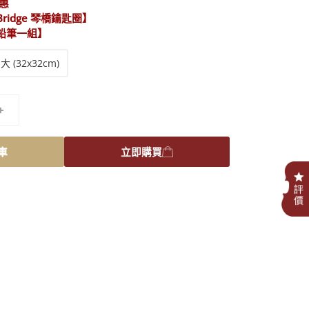
優惠
 Bridge 琴橋鑰匙圈】
鐵鉛筆一組】
大 (32x32cm)
+
車
立即購買
.