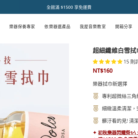
初 秋 樂 器 閃 耀 祭 🌿【 全 館 滿 千 享 𝟵 折 】
註冊官網會員 【領取點數1000點】🌟
音樂人送禮首選【禮盒優惠套組 🎁】
熱銷商品✨ 魔鏡樂器拋光膏🪞
全館滿 $1500 享免運費
樂器保養專家
依樂器選產品
我屋音樂教室
開箱分享
超細纖維白雪拭巾 
15 則
NT$160
樂器拭巾新選擇
專利超微絲三角
細緻溫柔清潔，
髒汙看的見! 清
✦
初秋樂器閃耀祭✨\ 全