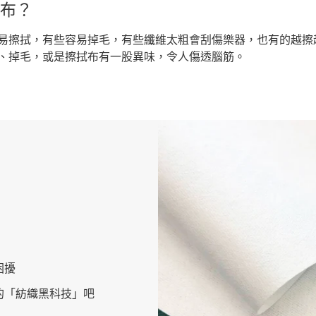
布？
易擦拭，
有些容易
掉毛，
有些纖維
太粗會刮傷樂器，
也有的
越擦
、掉毛
，或是擦拭布有一股
異味
，令人傷透腦筋。
困擾
的「紡織黑科技」吧