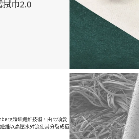
拭巾2.0
enberg超細纖維技術，由
比頭髮
纖維以高壓水射流使其分裂成極