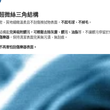
超微絲三角結構
密、質地細緻溫柔且不刮傷擦拭物表面，
不起毛球、不掉毛
。
結構能
完美吸附髒污，可輕鬆去除灰塵、髒污、油脂
等，不讓髒污停留於
傷樂器
，保持清潔表面完美無污漬、無刮痕。
不再害怕刮傷樂器表面。