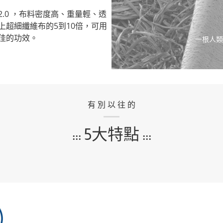
0 ，布料
密度高
、
重量輕
、
透
上超細纖維布的5到10倍，可用
佳
的功效。
一根人類
有 別 以 往 的
::: 5大特點 :::