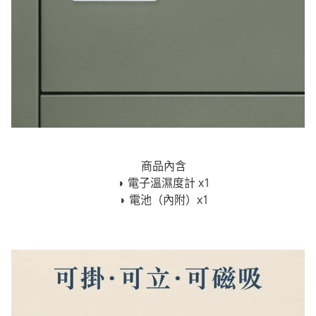
商品內含
◗ 電子溫濕度計 x1
◗ 電池（內附）x1