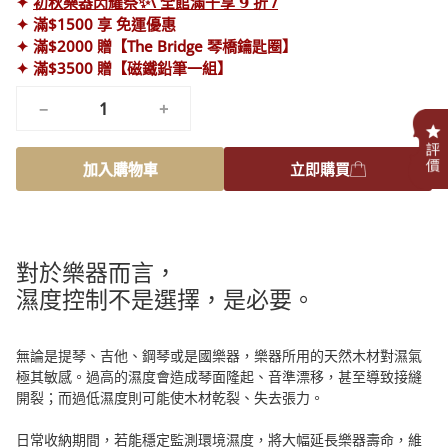
✦
初秋樂器閃耀祭✨\ 全館滿千享 𝟵 折 /
✦ 滿$1500 享 免運優惠
✦ 滿$2000 贈【The Bridge 琴橋鑰匙圈】
✦ 滿$3500 贈【磁鐵鉛筆一組】
−
+
.
加入購物車
立即購買
對於樂器而言，
濕度控制不是選擇，是必要。
無論是提琴、吉他、鋼琴或是國樂器，樂器所用的天然木材對濕氣
極其敏感。過高的濕度會造成琴面隆起、音準漂移，甚至導致接縫
開裂；而過低濕度則可能使木材乾裂、失去張力。
日常收納期間，若能穩定監測環境濕度，將大幅延長樂器壽命，維