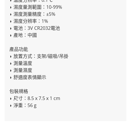
◗ 濕度量測範圍：10-99%
◗ 濕度測量精度：±5%
◗ 濕度分辨率：1%
◗ 電池：3V CR2032電池
◗ 產地：中國
產品功能
◗ 放置方式：支架/磁吸/吊掛
◗ 測量溫度
◗ 測量濕度
◗ 舒適度表情顯示
包裝規格
◗ 尺寸：8.5 x 7.5 x 1 cm
◗ 淨重：56 g