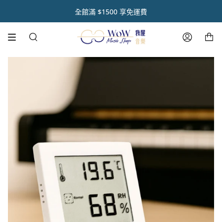
跳
初 秋 樂 器 閃 耀 祭 🌿【 全 館 滿 千 享 𝟵 折 】
註冊官網會員 【領取點數1000點】🌟
音樂人送禮首選【禮盒優惠套組 🎁】
熱銷商品✨ 魔鏡樂器拋光膏🪞
全館滿 $1500 享免運費
到
內
購物車
容
搜
帳
尋
號