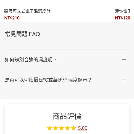
潮濕季節必備💦
潮濕季節
磁吸可立式電子溫濕度計
迷你電子
NT$210
NT$120
常見問題 FAQ
如何辨別合適的濕度呢？
是否可以切換攝氏°C或華氏°F 溫度顯示？
商品評價
5.00