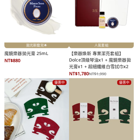
拋光新寵兒🌟
人氣套組
魔鏡樂器拋光膏 25mL
【樂器煥新 專業潔亮套組】
Dolce頂級琴油x1 + 魔鏡樂器拋
NT$880
光膏x1 + 超細纖維白雪拭巾x2
NT$1,780
NT$1,990
優惠中
優惠中