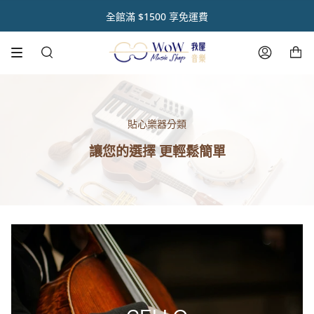
跳
初 秋 樂 器 閃 耀 祭 🌿【 全 館 滿 千 享 𝟵 折 】
註冊官網會員 【領取點數1000點】🌟
音樂人送禮首選【禮盒優惠套組 🎁】
熱銷商品✨ 魔鏡樂器拋光膏🪞
全館滿 $1500 享免運費
到
內
購物車
容
搜
帳
尋
號
貼心樂器分類
讓您的選擇 更輕鬆簡單