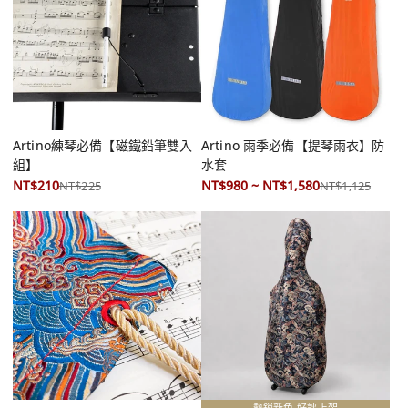
Artino練琴必備【磁鐵鉛筆雙入
Artino 雨季必備【提琴雨衣】防
組】
水套
NT$210
NT$980 ~ NT$1,580
NT$225
NT$1,125
熱銷新色 好評上架