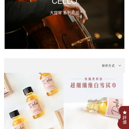
CELLO
大提琴 系列商品
排
排序方式
序
方
式
.