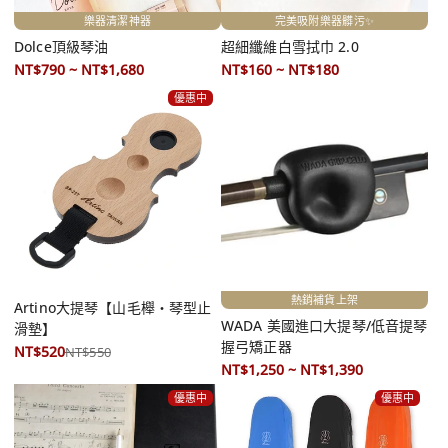
樂器清潔神器
完美吸附樂器髒污✨
Dolce頂級琴油
超細纖維白雪拭巾 2.0
NT$790 ~ NT$1,680
NT$160 ~ NT$180
優惠中
熱銷補貨上架
Artino大提琴【山毛櫸・琴型止
WADA 美國進口大提琴/低音提琴
滑墊】
握弓矯正器
NT$520
NT$550
NT$1,250 ~ NT$1,390
優惠中
優惠中