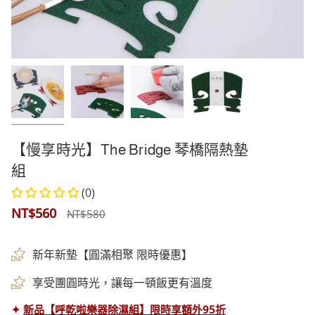
【慢享時光】The Bridge 琴橋隔熱墊
組
(0)
正
NT$560
NT$580
常
新年新墊【圓滿相聚 限時優惠】
價
享受團圓時光，讓每一頓飯更有溫度
格
✦
新品【呼乾啦樂器除濕組】限時享額外95折