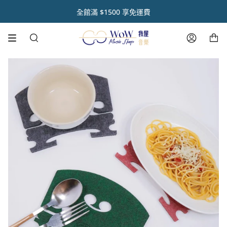
跳
熱銷新品🌟呼乾啦樂器除濕組🌟限時享95折優惠
註冊官網會員 【領取點數1000點】🌟
音樂人送禮首選【禮盒優惠套組 🎁】
熱銷商品✨ 魔鏡樂器拋光膏🪞
全館滿 $1500 享免運費
到
內
購物車
容
搜
帳
尋
號