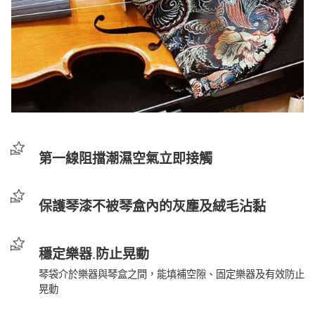
第一線阻擋潮濕空氣立即接觸
保護琴漆不被琴盒內的灰塵及絨毛沾黏
穩定樂器.防止晃動
琴袋介於樂器與琴盒之間，能填補空隙、固定樂器及有效防止
晃動