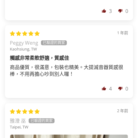
3
0
1 年前
Peggy Weng
Kaohsiung, TW
觸感非常柔軟舒適，質感佳
商品優質，很滿意，包裝也精美。大提滅音器質感很
棒，不用再擔心吵到別人囉！
4
0
2 年前
雅澄 巫
Taipei, TW