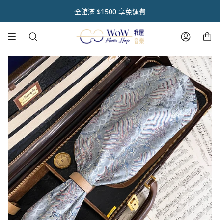
跳
初 秋 樂 器 閃 耀 祭 🌿【 全 館 滿 千 享 𝟵 折 】
註冊官網會員 【領取點數1000點】🌟
音樂人送禮首選【禮盒優惠套組 🎁】
熱銷商品✨ 魔鏡樂器拋光膏🪞
全館滿 $1500 享免運費
到
內
購物車
容
搜
帳
尋
號