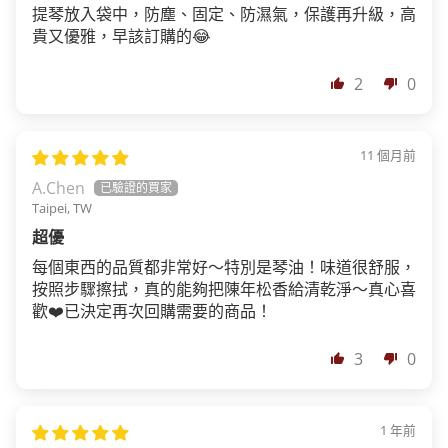
提琴放入袋中，防塵、固定、防濕氣，保護再升級，高
貴又優雅，早該訂購的😂
2
0
11 個月前
A.Chen
Taipei, TW
超優
每個東西的品質都非常好～特別是琴油！味道很舒服，
按照步驟擦拭，真的能夠把陳年松香給清乾淨～真心喜
歡❤️已決定再次回購需要的商品！
3
0
1 年前