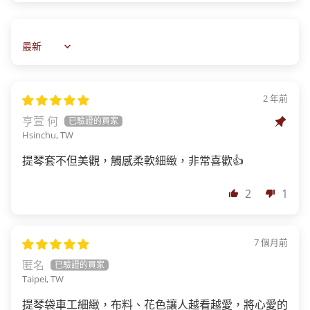
Sort by
2 年前
亨萱 何
Hsinchu, TW
提琴套不但美觀，觸感柔軟細緻，非常喜歡👍
2
1
7 個月前
匿名
Taipei, TW
提琴袋車工細緻，布料、花色讓人越看越愛，將心愛的