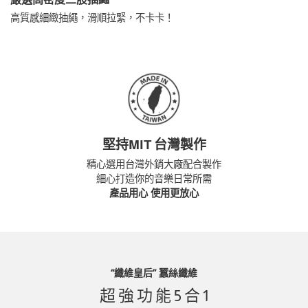
高質感細緻抽繩，滑順拉緊，不卡卡！
堅持MIT 台灣製作
精心選用台灣外銷大廠配合製作
細心打造你的音樂日常所需
產品用心 使用更放心
“纖維皇后” 蠶絲纖維
超 強 功 能 5 合 1