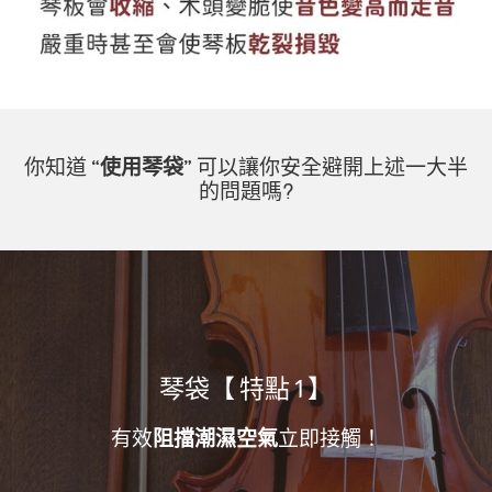
你知道
“使用琴袋”
可以讓你安全避開上述一大半
的問題嗎?
琴袋【 特點 1 】
有效
阻擋潮濕空氣
立即接觸！