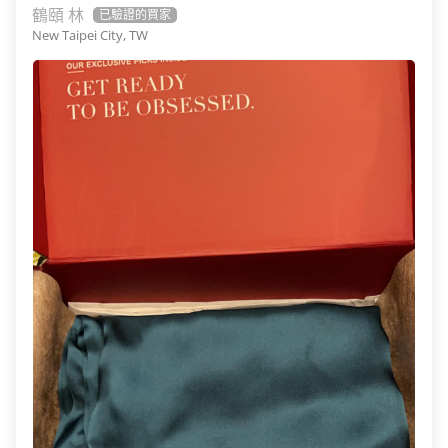
鶴頤 林
New Taipei City, TW