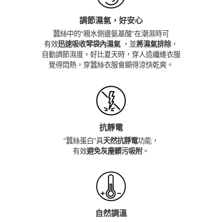
調節濕氣，好安心
蠶絲中的“親水側邊氨基酸”在潮濕時可
有效
迅速吸收琴袋內濕氣
，並
將濕氣排除
，
自動調節濕度。好比夏天時，穿人造纖維衣服
覺得悶熱，穿蠶絲衣服會顯得涼快乾爽。
抗靜電
“蠶絲蛋白”具
天然抗靜電
功能，
有效
避免灰塵髒污吸附
。
自然調溫