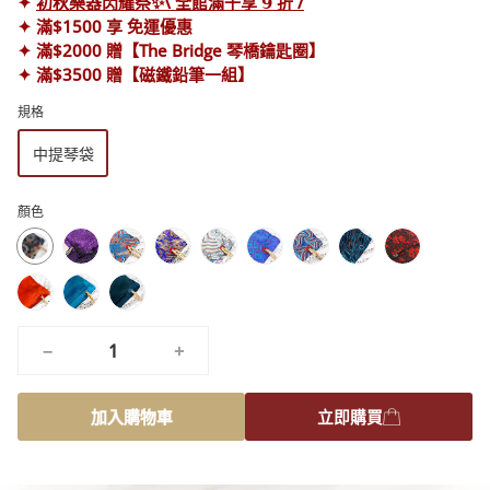
✦
初秋樂器閃耀祭✨\ 全館滿千享 𝟵 折 /
✦ 滿$1500 享 免運優惠
✦ 滿$2000 贈【The Bridge 琴橋鑰匙圈】
✦ 滿$3500 贈【磁鐵鉛筆一組】
規格
中提琴袋
顏色
浪
藍
仲
冰
天
幻
孔
典
蝴
漫
色
夏
雪
方
境
雀
藏
蝶
冬
夜
寧
多
內
夜
奇
夜
魔
舞
龍
夫
日
曲
靜
瑙
斂
之
緣
譚
毯
曲
紋-
人
暖
湖
河
孔
夢
復
−
+
橘
藍
圓
雀
刻
舞
綠
紅
曲
加入購物車
立即購買