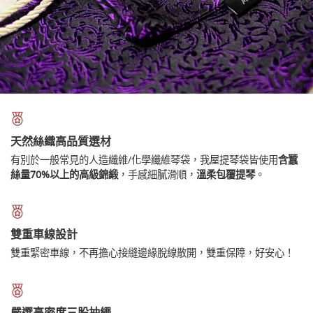
天然絲織高品質選材
有別於一般常見的人造纖維/化學纖維琴袋，我屋提琴袋皆使用
含蠶
絲量70%以上的高級錦緞
，手感細膩滑順，
溫柔包覆提琴
。
雙重車線設計
雙重緊密車線，不再擔心接縫邊緣脫線散開，雙重保障，好安心！
嚴選高密度三股抽繩