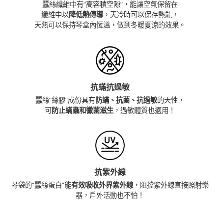
蠶絲纖維中有“高容積空隙”，能讓空氣保留在
纖維中以
降低熱傳導
，天冷時可以保存熱能，
天熱可以保持琴盒內恆溫，做到冬暖夏涼的效果。
抗蟎抗過敏
蠶絲“絲膠”成份具有
防蟎、抗菌、抗過敏
的天性，
可
防止蟎蟲和黴菌滋生
，過敏體質也適用！
抗紫外線
琴袋的“蠶絲蛋白”能
有效吸收外界紫外線
，阻擋紫外線直接照射樂
器，戶外活動也不怕！