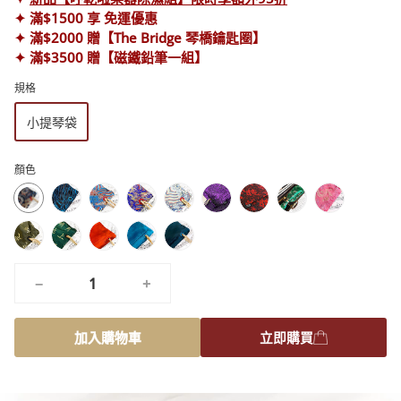
✦ 滿$1500 享 免運優惠
✦ 滿$2000 贈【The Bridge 琴橋鑰匙圈】
✦ 滿$3500 贈【磁鐵鉛筆一組】
規格
小提琴袋
顏色
孔
藍
仲
冰
浪
典
典
典
蝴
雀
色
夏
雪
漫
藏
藏
藏
蝶
醉
舞
醉
多
冬
夜
寧
奇
內
夜
龍
龍
龍
夫
樂
曲
樂
瑙
日
之
靜
緣
斂
曲
紋-
紋-
紋-
人
詩
詩
河
暖
夢
湖
孔
復
寶
古
−
+
詞-
詞-
圓
橘
藍
雀
刻
石
典
優
古
舞
綠
紅
綠
粉
雅
典
曲
加入購物車
立即購買
橄
綠
綠