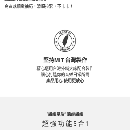
高質感細緻抽繩，滑順拉緊，不卡卡！
堅持MIT 台灣製作
精心選用台灣外銷大廠配合製作
細心打造你的音樂日常所需
產品用心 使用更放心
“纖維皇后” 蠶絲纖維
超 強 功 能 5 合 1