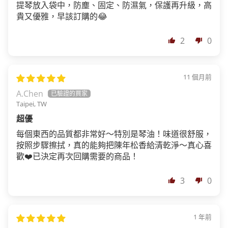
提琴放入袋中，防塵、固定、防濕氣，保護再升級，高
貴又優雅，早該訂購的😂
2
0
11 個月前
A.Chen
Taipei, TW
超優
每個東西的品質都非常好～特別是琴油！味道很舒服，
按照步驟擦拭，真的能夠把陳年松香給清乾淨～真心喜
歡❤️已決定再次回購需要的商品！
3
0
1 年前