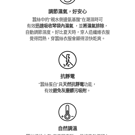
調節濕氣，好安心
蠶絲中的“親水側邊氨基酸”在潮濕時可
有效
迅速吸收琴袋內濕氣
，並
將濕氣排除
，
自動調節濕度。好比夏天時，穿人造纖維衣服
覺得悶熱，穿蠶絲衣服會顯得涼快乾爽。
抗靜電
“蠶絲蛋白”具
天然抗靜電
功能，
有效
避免灰塵髒污吸附
。
自然調溫