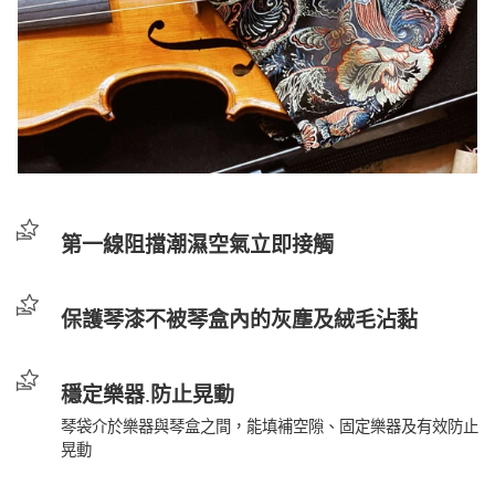
第一線阻擋潮濕空氣立即接觸
保護琴漆不被琴盒內的灰塵及絨毛沾黏
穩定樂器.防止晃動
琴袋介於樂器與琴盒之間，能填補空隙、固定樂器及有效防止
晃動