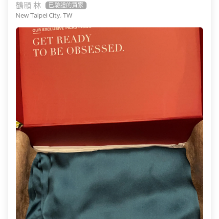
鶴頤 林
New Taipei City, TW