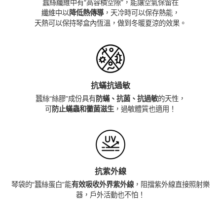
蠶絲纖維中有“高容積空隙”，能讓空氣保留在
纖維中以
降低熱傳導
，天冷時可以保存熱能，
天熱可以保持琴盒內恆溫，做到冬暖夏涼的效果。
抗蟎抗過敏
蠶絲“絲膠”成份具有
防蟎、抗菌、抗過敏
的天性，
可
防止蟎蟲和黴菌滋生
，過敏體質也適用！
抗紫外線
琴袋的“蠶絲蛋白”能
有效吸收外界紫外線
，阻擋紫外線直接照射樂
器，戶外活動也不怕！