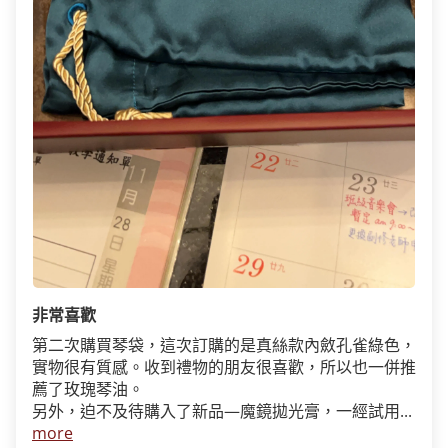
非常喜歡
第二次購買琴袋，這次訂購的是真絲款內斂孔雀綠色，
實物很有質感。收到禮物的朋友很喜歡，所以也一併推
薦了玫瑰琴油。
另外，迫不及待購入了新品—魔鏡拋光膏，一經試用...
more