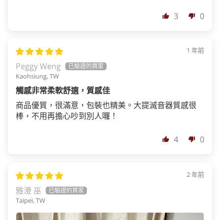
3
0
1 年前
Peggy Weng
Kaohsiung, TW
觸感非常柔軟舒適，質感佳
商品優質，很滿意，包裝也精美。大提滅音器質感很
棒，不用再擔心吵到別人囉！
4
0
2 年前
雅澄 巫
Taipei, TW