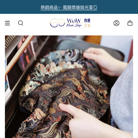
跳
熱銷新品🌟呼乾啦樂器除濕組🌟限時享95折優惠
註冊官網會員 【領取點數1000點】🌟
音樂人送禮首選【禮盒優惠套組 🎁】
熱銷商品✨ 魔鏡樂器拋光膏🪞
全館滿 $1500 享免運費
到
內
購物車
容
搜
帳
尋
號