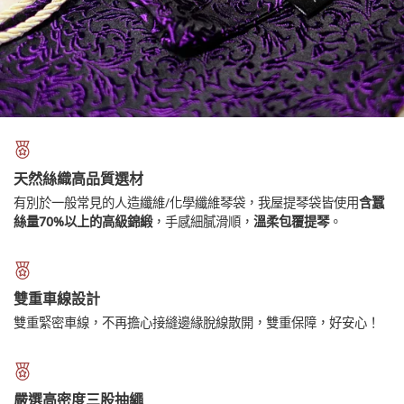
天然絲織高品質選材
有別於一般常見的人造纖維/化學纖維琴袋，我屋提琴袋皆使用
含蠶
絲量70%以上的高級錦緞
，手感細膩滑順，
溫柔包覆提琴
。
雙重車線設計
雙重緊密車線，不再擔心接縫邊緣脫線散開，雙重保障，好安心！
嚴選高密度三股抽繩