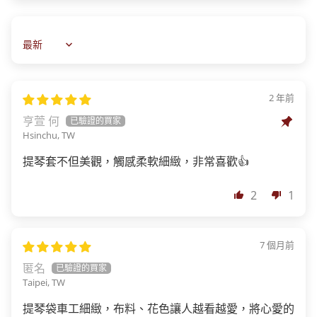
Sort by
2 年前
亨萱 何
Hsinchu, TW
提琴套不但美觀，觸感柔軟細緻，非常喜歡👍
2
1
7 個月前
匿名
Taipei, TW
提琴袋車工細緻，布料、花色讓人越看越愛，將心愛的