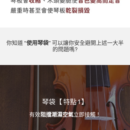
你知道
“使用琴袋”
可以讓你安全避開上述一大半
的問題嗎?
琴袋【 特點 1 】
有效
阻擋潮濕空氣
立即接觸！