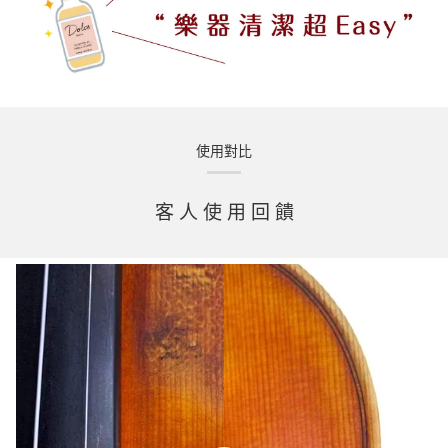
使用對比
客 人 使 用 回 饋