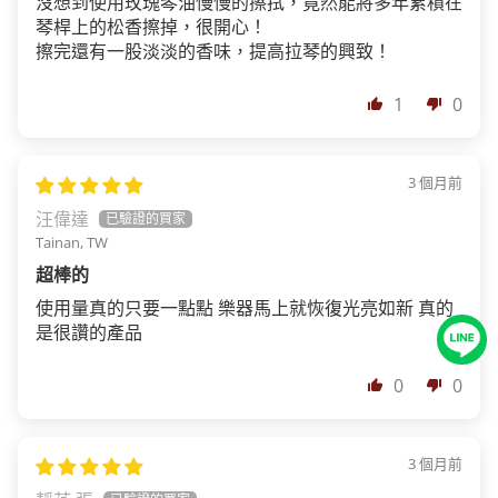
沒想到使用玫瑰琴油慢慢的擦拭，竟然能將多年累積在
琴桿上的松香擦掉，很開心！
擦完還有一股淡淡的香味，提高拉琴的興致！
1
0
3 個月前
汪偉達
Tainan, TW
超棒的
使用量真的只要一點點 樂器馬上就恢復光亮如新 真的
是很讚的產品
0
0
3 個月前