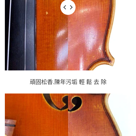
頑固松香.陳年污垢
輕 鬆 去 除