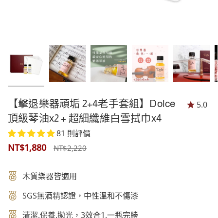
【擊退樂器頑垢 2+4老手套組】Dolce
5.0
頂級琴油x2 + 超細纖維白雪拭巾x4
81 則評價
正
NT$1,880
NT$2,220
常
木質樂器皆適用
價
SGS無酒精認證，中性溫和不傷漆
格
清潔.保養.拋光，3效合1.一瓶完勝