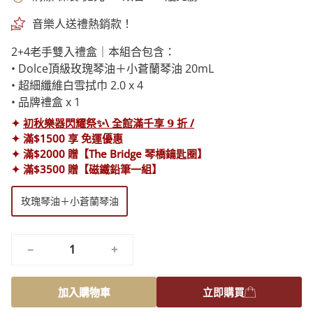
音樂人送禮熱銷款！
2+4老手雙入禮盒｜本組合包含：
• Dolce頂級玫瑰琴油＋小蒼蘭琴油 20mL
• 超細纖維白雪拭巾 2.0 x 4
• 品牌禮盒 x 1
✦
初秋樂器閃耀祭✨\ 全館滿千享 𝟵 折 /
✦ 滿$1500 享 免運優惠
✦ 滿$2000 贈【The Bridge 琴橋鑰匙圈】
✦ 滿$3500 贈【磁鐵鉛筆一組】
款
玫瑰琴油＋小蒼蘭琴油
式
−
+
加入購物車
立即購買