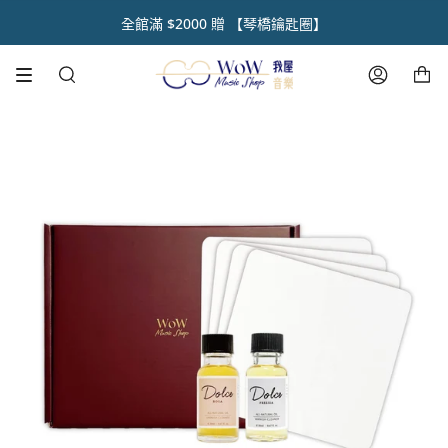
跳
初 秋 樂 器 閃 耀 祭 🌿【 全 館 滿 千 享 𝟵 折 】
新品上市【呼乾啦 • 樂器除濕組】好評開賣📣
註冊官網會員 【領取點數1000點】🌟
全館滿 $2000 贈 【琴橋鑰匙圈】
熱銷商品✨ 魔鏡樂器拋光膏🪞
人氣琴油50mL 重磅登場📣
全館滿 $1500 享免運費
到
內
購物車
容
搜
帳
尋
號