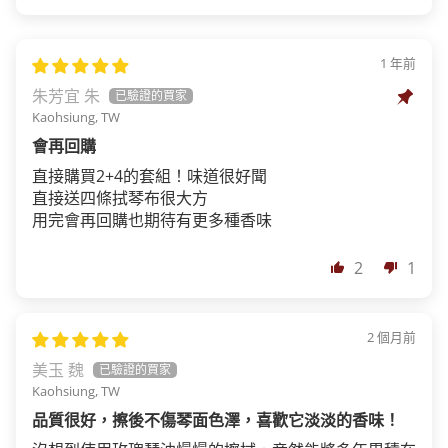
1 年前
朱芳宜 朱
Kaohsiung, TW
會再回購
直接購買2+4的套組！味道很好聞
直接送四條拭琴布很大方
用完會再回購也期待有更多種香味
2
1
2 個月前
美玉 魏
Kaohsiung, TW
品質很好，擦後不傷琴面色澤，喜歡它淡淡的香味！