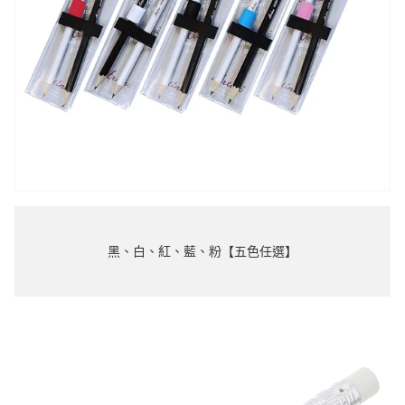
黑、白、紅、藍、粉【五色任選】