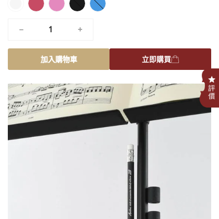
紅
粉
黑
藍
白
色
色
色
色
色
−
+
加入購物車
立即購買
.