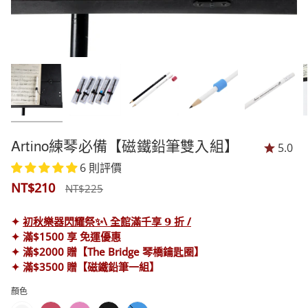
Artino練琴必備【磁鐵鉛筆雙入組】
5.0
6 則評價
正
NT$210
NT$225
常
✦
初秋樂器閃耀祭✨\ 全館滿千享 𝟵 折 /
價
✦ 滿$1500 享 免運優惠
✦ 滿$2000 贈【The Bridge 琴橋鑰匙圈】
格
✦ 滿$3500 贈【磁鐵鉛筆一組】
顏色