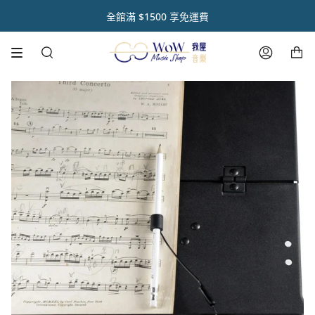
跳
初 秋 樂 器 閃 耀 祭 🌿【 全 館 滿 千 享 𝟵 折 】
註冊官網會員 【領取點數1000點】🌟
音樂人送禮首選【禮盒優惠套組 🎁】
熱銷商品✨ 魔鏡樂器拋光膏🪞
全館滿 $1500 享免運費
到
內
購物車
容
搜
帳
尋
號