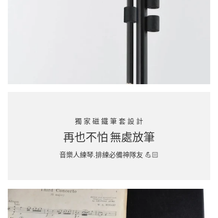
獨 家 磁 鐵 筆 套 設 計
再也不怕 無處放筆
音樂人練琴.排練必備神隊友 💪🏻