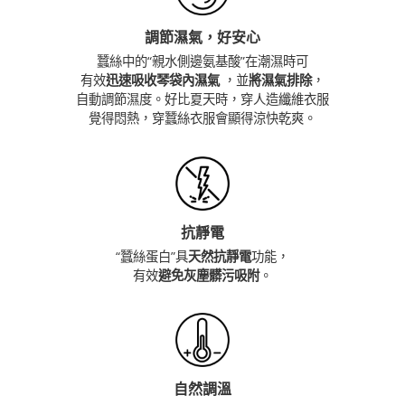
調節濕氣，好安心
蠶絲中的“親水側邊氨基酸”在潮濕時可
有效
迅速吸收琴袋內濕氣
，並
將濕氣排除
，
自動調節濕度。好比夏天時，穿人造纖維衣服
覺得悶熱，穿蠶絲衣服會顯得涼快乾爽。
抗靜電
“蠶絲蛋白”具
天然抗靜電
功能，
有效
避免灰塵髒污吸附
。
自然調溫