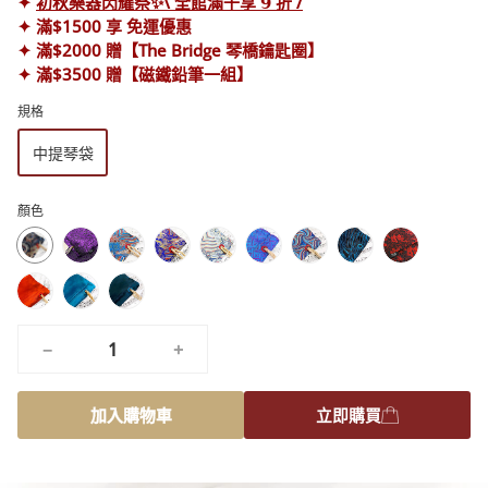
✦
初秋樂器閃耀祭✨\ 全館滿千享 𝟵 折 /
✦ 滿$1500 享 免運優惠
✦ 滿$2000 贈【The Bridge 琴橋鑰匙圈】
✦ 滿$3500 贈【磁鐵鉛筆一組】
規格
中提琴袋
顏色
浪
藍
仲
冰
天
幻
孔
典
蝴
漫
色
夏
雪
方
境
雀
藏
蝶
冬
夜
寧
多
內
夜
奇
夜
魔
舞
龍
夫
日
曲
靜
瑙
斂
之
緣
譚
毯
曲
紋-
人
暖
湖
河
孔
夢
復
−
+
橘
藍
圓
雀
刻
舞
綠
紅
曲
加入購物車
立即購買