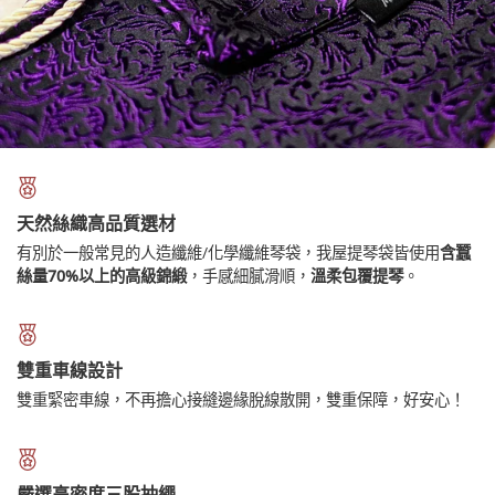
天然絲織高品質選材
有別於一般常見的人造纖維/化學纖維琴袋，我屋提琴袋皆使用
含蠶
絲量70%以上的高級錦緞
，手感細膩滑順，
溫柔包覆提琴
。
雙重車線設計
雙重緊密車線，不再擔心接縫邊緣脫線散開，雙重保障，好安心！
嚴選高密度三股抽繩