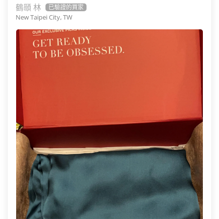
鶴頤 林
New Taipei City, TW