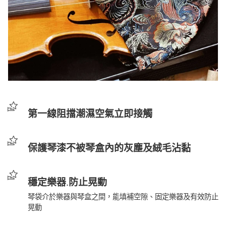
第一線阻擋潮濕空氣立即接觸
保護琴漆不被琴盒內的灰塵及絨毛沾黏
穩定樂器.防止晃動
琴袋介於樂器與琴盒之間，能填補空隙、固定樂器及有效防止
晃動