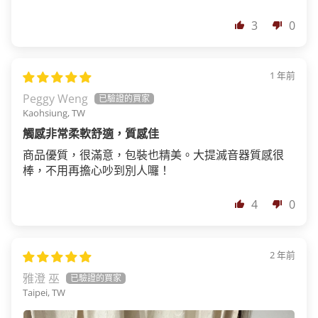
3
0
1 年前
Peggy Weng
Kaohsiung, TW
觸感非常柔軟舒適，質感佳
商品優質，很滿意，包裝也精美。大提滅音器質感很
棒，不用再擔心吵到別人囉！
4
0
2 年前
雅澄 巫
Taipei, TW