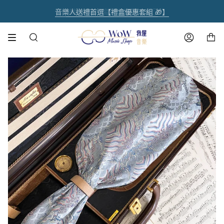
跳
初 秋 樂 器 閃 耀 祭 🌿【 全 館 滿 千 享 𝟵 折 】
註冊官網會員 【領取點數1000點】🌟
音樂人送禮首選【禮盒優惠套組 🎁】
熱銷商品✨ 魔鏡樂器拋光膏🪞
全館滿 $1500 享免運費
到
內
購物車
容
搜
帳
尋
號