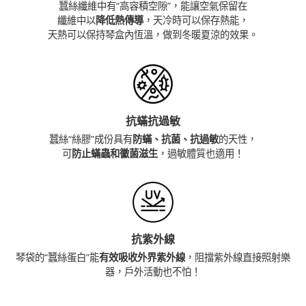
蠶絲纖維中有“高容積空隙”，能讓空氣保留在
纖維中以
降低熱傳導
，天冷時可以保存熱能，
天熱可以保持琴盒內恆溫，做到冬暖夏涼的效果。
抗蟎抗過敏
蠶絲“絲膠”成份具有
防蟎、抗菌、抗過敏
的天性，
可
防止蟎蟲和黴菌滋生
，過敏體質也適用！
抗紫外線
琴袋的“蠶絲蛋白”能
有效吸收外界紫外線
，阻擋紫外線直接照射樂
器，戶外活動也不怕！