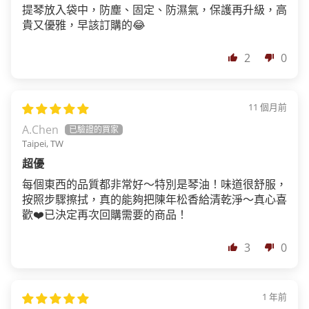
提琴放入袋中，防塵、固定、防濕氣，保護再升級，高
貴又優雅，早該訂購的😂
2
0
11 個月前
A.Chen
Taipei, TW
超優
每個東西的品質都非常好～特別是琴油！味道很舒服，
按照步驟擦拭，真的能夠把陳年松香給清乾淨～真心喜
歡❤️已決定再次回購需要的商品！
3
0
1 年前