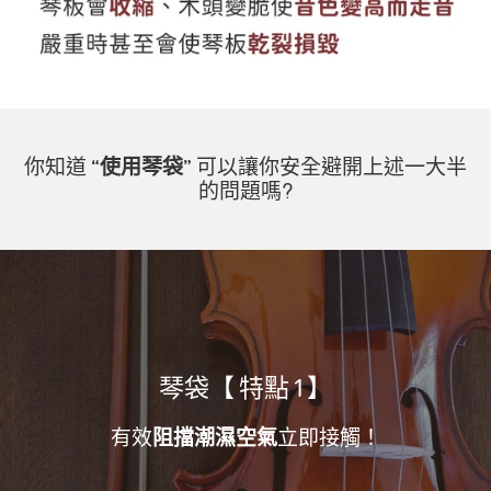
你知道
“使用琴袋”
可以讓你安全避開上述一大半
的問題嗎?
琴袋【 特點 1 】
有效
阻擋潮濕空氣
立即接觸！