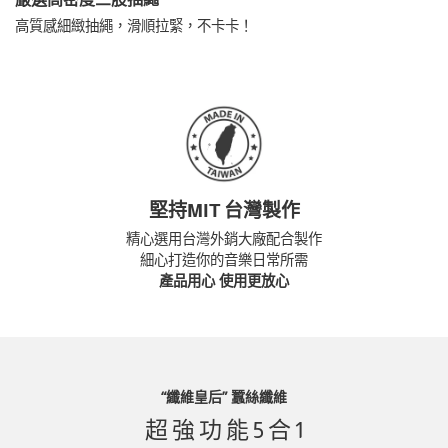
高質感細緻抽繩，滑順拉緊，不卡卡！
堅持MIT 台灣製作
精心選用台灣外銷大廠配合製作
細心打造你的音樂日常所需
產品用心 使用更放心
“纖維皇后” 蠶絲纖維
超 強 功 能 5 合 1