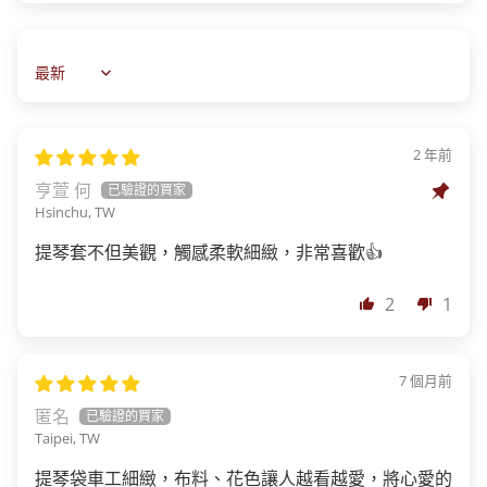
Sort by
2 年前
亨萱 何
Hsinchu, TW
提琴套不但美觀，觸感柔軟細緻，非常喜歡👍
2
1
7 個月前
匿名
Taipei, TW
提琴袋車工細緻，布料、花色讓人越看越愛，將心愛的