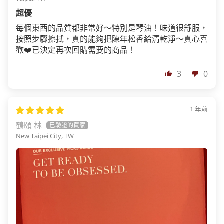
超優
每個東西的品質都非常好～特別是琴油！味道很舒服，
按照步驟擦拭，真的能夠把陳年松香給清乾淨～真心喜
歡❤️已決定再次回購需要的商品！
3
0
1 年前
鶴頤 林
New Taipei City, TW