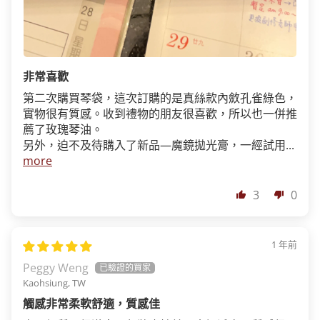
非常喜歡
第二次購買琴袋，這次訂購的是真絲款內斂孔雀綠色，
實物很有質感。收到禮物的朋友很喜歡，所以也一併推
薦了玫瑰琴油。
另外，迫不及待購入了新品—魔鏡拋光膏，一經試用...
more
3
0
1 年前
Peggy Weng
Kaohsiung, TW
觸感非常柔軟舒適，質感佳