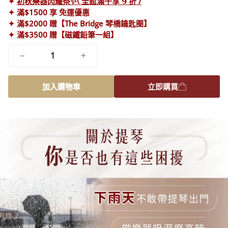
✦
初秋樂器閃耀祭✨\ 全館滿千享 𝟵 折 /
✦ 滿$1500 享 免運優惠
✦ 滿$2000 贈【The Bridge 琴橋鑰匙圈】
✦ 滿$3500 贈【磁鐵鉛筆一組】
−
+
加入購物車
立即購買