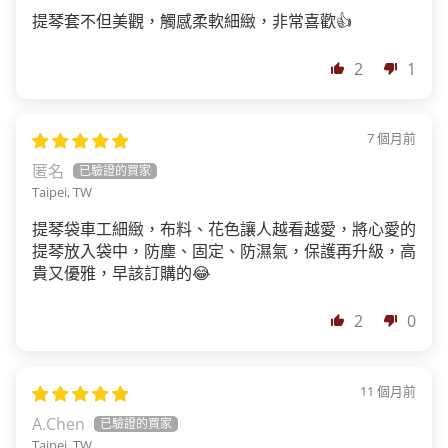
提琴套不但美觀，觸感柔軟細緻，非常喜歡👍
2
1
7 個月前
匿名
Taipei, TW
提琴袋車工細緻，布料、花色讓人越看越愛，將心愛的
提琴放入袋中，防塵、固定、防濕氣，保護再升級，高
貴又優雅，早該訂購的😂
2
0
11 個月前
A.Chen
Taipei, TW