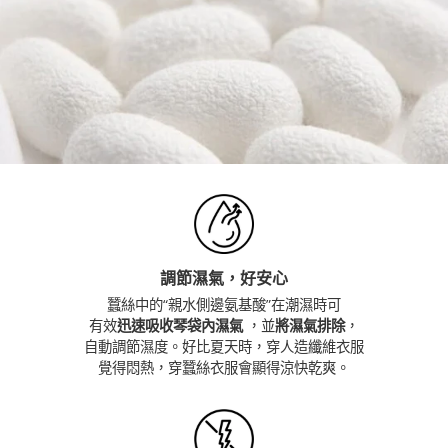
調節濕氣，好安心
蠶絲中的“親水側邊氨基酸”在潮濕時可
有效
迅速吸收琴袋內濕氣
，並
將濕氣排除
，
自動調節濕度。好比夏天時，穿人造纖維衣服
覺得悶熱，穿蠶絲衣服會顯得涼快乾爽。