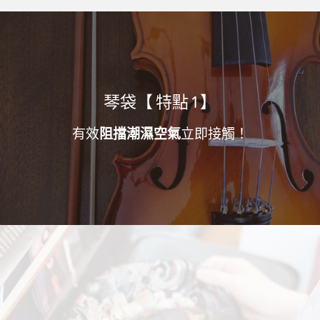
琴袋【 特點 1 】
有效
阻擋潮濕空氣
立即接觸！