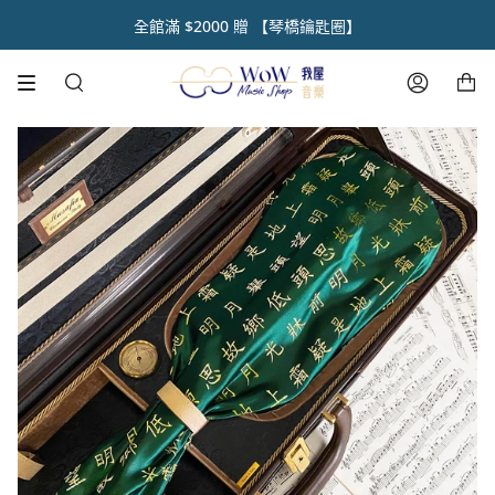
跳
初 秋 樂 器 閃 耀 祭 🌿【 全 館 滿 千 享 𝟵 折 】
新品上市【呼乾啦 • 樂器除濕組】好評開賣📣
註冊官網會員 【領取點數1000點】🌟
全館滿 $2000 贈 【琴橋鑰匙圈】
熱銷商品✨ 魔鏡樂器拋光膏🪞
人氣琴油50mL 重磅登場📣
全館滿 $1500 享免運費
到
內
購物車
容
搜
帳
尋
號