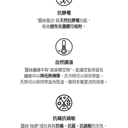
抗靜電
“蠶絲蛋白”具
天然抗靜電
功能，
有效
避免灰塵髒污吸附
。
自然調溫
蠶絲纖維中有“高容積空隙”，能讓空氣保留在
纖維中以
降低熱傳導
，天冷時可以保存熱能，
天熱可以保持琴盒內恆溫，做到冬暖夏涼的效果。
抗蟎抗過敏
蠶絲“絲膠”成份具有
防蟎、抗菌、抗過敏
的天性，