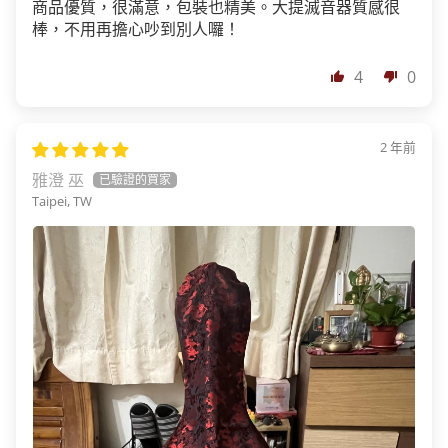
商品優質，很滿意，包裝也精美。大提滅音器質感很
棒，不用再擔心吵到別人囉！
4
0
2 年前
雅澄 巫
Taipei, TW