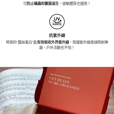
可
防止蟎蟲和黴菌滋生
，過敏體質也適用！
抗紫外線
琴袋的“蠶絲蛋白”能
有效吸收外界紫外線
，阻擋紫外線直接照射樂
器，戶外活動也不怕！