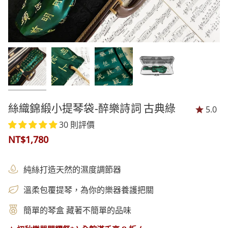
絲織錦緞小提琴袋-醉樂詩詞 古典綠
5.0
30 則評價
NT$1,780
純絲打造天然的濕度調節器
溫柔包覆提琴，為你的樂器養護把關
簡單的琴盒 藏著不簡單的品味