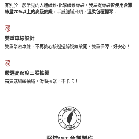
有別於一般常見的人造纖維/化學纖維琴袋，我屋提琴袋皆使用
含蠶
絲量70%以上的高級錦緞
，手感細膩滑順，
溫柔包覆提琴
。
雙重車線設計
雙重緊密車線，不再擔心接縫邊緣脫線散開，雙重保障，好安心！
嚴選高密度三股抽繩
高質感細緻抽繩，滑順拉緊，不卡卡！
堅持MIT 台灣製作