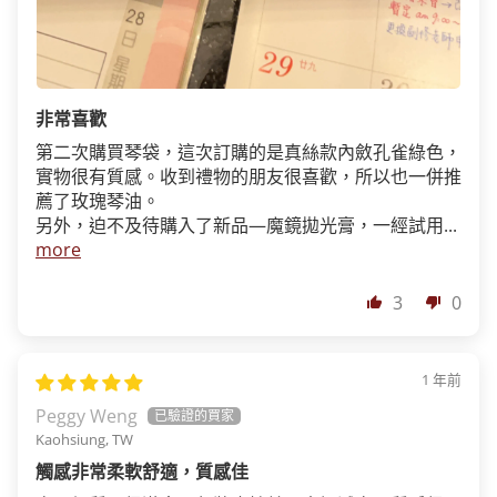
非常喜歡
第二次購買琴袋，這次訂購的是真絲款內斂孔雀綠色，
實物很有質感。收到禮物的朋友很喜歡，所以也一併推
薦了玫瑰琴油。
另外，迫不及待購入了新品—魔鏡拋光膏，一經試用...
more
3
0
1 年前
Peggy Weng
Kaohsiung, TW
觸感非常柔軟舒適，質感佳