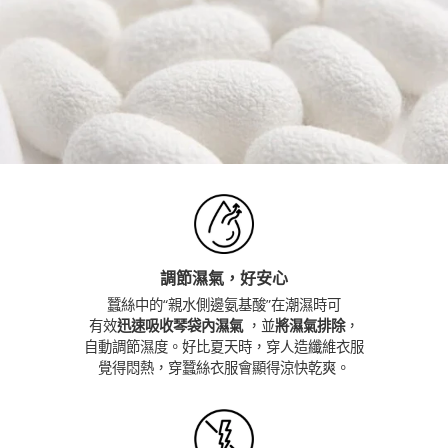
調節濕氣，好安心
蠶絲中的“親水側邊氨基酸”在潮濕時可
有效
迅速吸收琴袋內濕氣
，並
將濕氣排除
，
自動調節濕度。好比夏天時，穿人造纖維衣服
覺得悶熱，穿蠶絲衣服會顯得涼快乾爽。