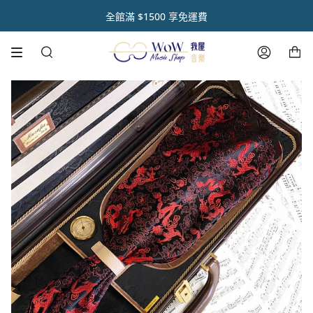
跳
初 秋 樂 器 閃 耀 祭 🌿【 全 館 滿 千 享 𝟵 折 】
註冊官網會員 【領取點數1000點】🌟
音樂人送禮首選【禮盒優惠套組 🎁】
熱銷商品✨ 魔鏡樂器拋光膏🪞
全館滿 $1500 享免運費
到
內
購物車
容
搜
帳
尋
號