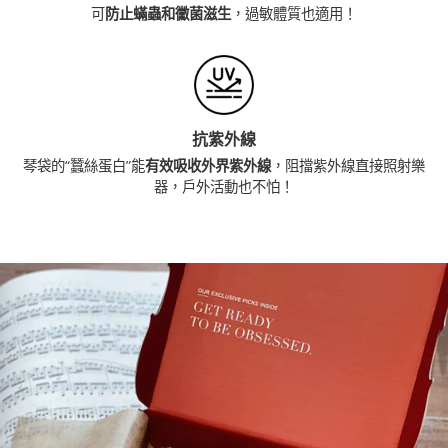
可
防止蟎蟲和黴菌滋生
，過敏體質也適用！
抗紫外線
琴袋的“蠶絲蛋白”能
有效吸收外界紫外線
，阻擋紫外線直接照射樂
器，戶外活動也不怕！