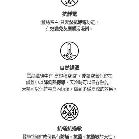
抗靜電
“蠶絲蛋白”具
天然抗靜電
功能，
有效
避免灰塵髒污吸附
。
自然調溫
蠶絲纖維中有“高容積空隙”，能讓空氣保留在
纖維中以
降低熱傳導
，天冷時可以保存熱能，
天熱可以保持琴盒內恆溫，做到冬暖夏涼的效果。
抗蟎抗過敏
蠶絲“絲膠”成份具有
防蟎、抗菌、抗過敏
的天性，