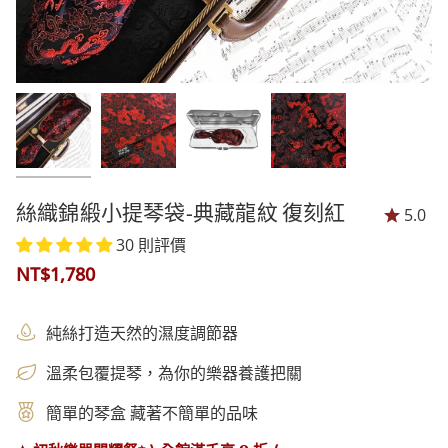
絲織錦緞小提琴袋-典藏龍紋 復刻紅
5.0
30 則評價
NT$1,780
純絲打造天然的濕度調節器
溫柔包覆提琴，為你的樂器養護把關
簡單的琴盒 藏著不簡單的品味