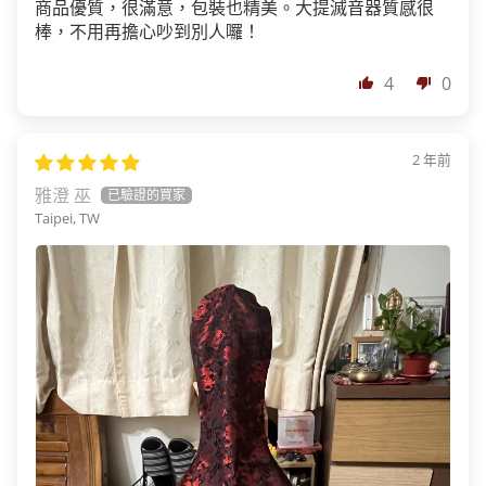
商品優質，很滿意，包裝也精美。大提滅音器質感很
棒，不用再擔心吵到別人囉！
4
0
2 年前
雅澄 巫
Taipei, TW