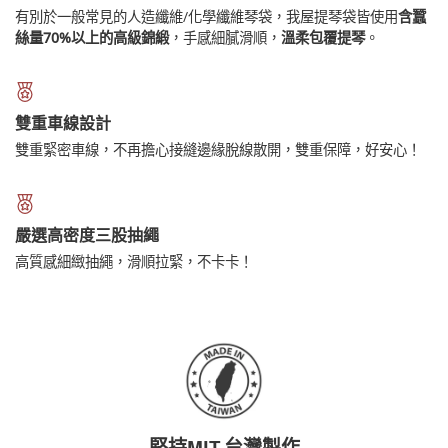
有別於一般常見的人造纖維/化學纖維琴袋，我屋提琴袋皆使用
含蠶
絲量70%以上的高級錦緞
，手感細膩滑順，
溫柔包覆提琴
。
雙重車線設計
雙重緊密車線，不再擔心接縫邊緣脫線散開，雙重保障，好安心！
嚴選高密度三股抽繩
高質感細緻抽繩，滑順拉緊，不卡卡！
堅持MIT 台灣製作