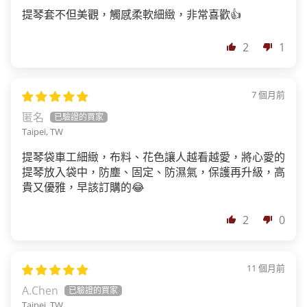
提琴套不但美觀，觸感柔軟細緻，非常喜歡👍
2
1
7 個月前
匿名
Taipei, TW
提琴袋車工細緻，布料、花色讓人越看越愛，將心愛的
提琴放入袋中，防塵、固定、防濕氣，保護再升級，高
貴又優雅，早該訂購的😂
2
0
11 個月前
A.Chen
Taipei, TW