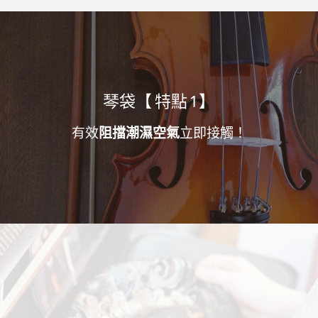
琴袋【 特點 1 】
有效
阻擋潮濕空氣
立即接觸！