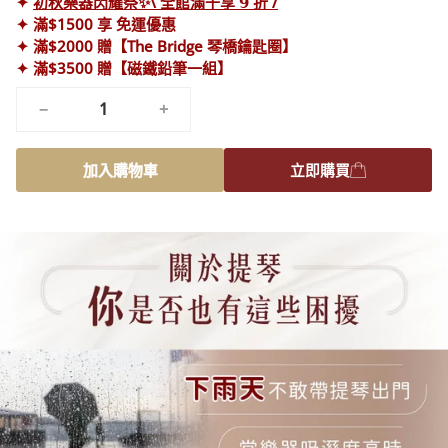
✦
初秋樂器閃耀祭✨\ 全館滿千享 𝟵 折 /
✦ 滿$1500 享 免運優惠
✦ 滿$2000 贈【The Bridge 琴橋鑰匙圈】
✦ 滿$3500 贈【磁鐵鉛筆一組】
−
+
加入購物車
立即購買