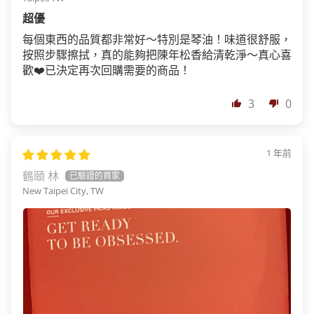
超優
每個東西的品質都非常好～特別是琴油！味道很舒服，
按照步驟擦拭，真的能夠把陳年松香給清乾淨～真心喜
歡❤️已決定再次回購需要的商品！
3
0
1 年前
鶴頤 林
New Taipei City, TW