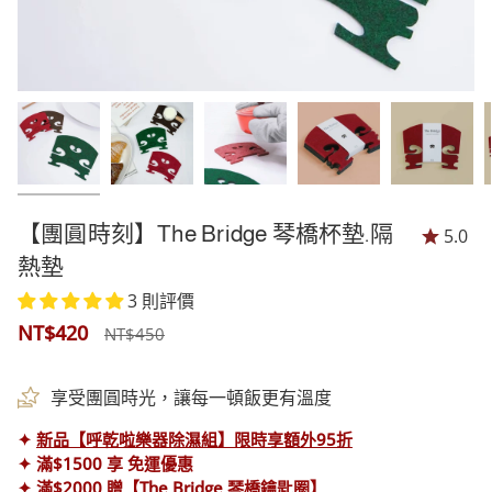
【團圓時刻】The Bridge 琴橋杯墊.隔
5.0
熱墊
3 則評價
正
NT$420
NT$450
常
享受團圓時光，讓每一頓飯更有溫度
價
✦
新品【呼乾啦樂器除濕組】限時享額外95折
格
✦ 滿$1500 享 免運優惠
✦ 滿$2000 贈【The Bridge 琴橋鑰匙圈】