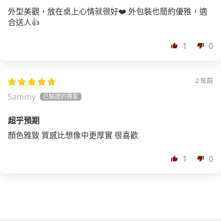
外型美觀，放在桌上心情就很好❤️ 外包裝也簡約優雅，適
合送人👍
1
0
2 年前
Sammy
超乎預期
顏色雅致 質感比想像中更厚實 很喜歡
1
0