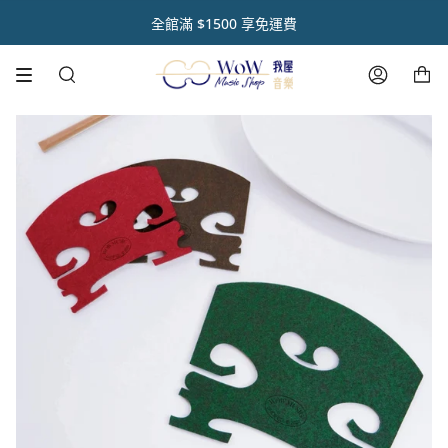
跳
熱銷新品🌟呼乾啦樂器除濕組🌟限時享95折優惠
註冊官網會員 【領取點數1000點】🌟
音樂人送禮首選【禮盒優惠套組 🎁】
熱銷商品✨ 魔鏡樂器拋光膏🪞
全館滿 $1500 享免運費
到
內
購物車
容
搜
帳
尋
號