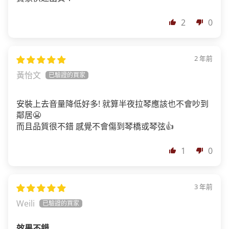
2
0
2 年前
黃怡文
安裝上去音量降低好多! 就算半夜拉琴應該也不會吵到
鄰居😬
而且品質很不錯 感覺不會傷到琴橋或琴弦👍
1
0
3 年前
Weili
效果不錯