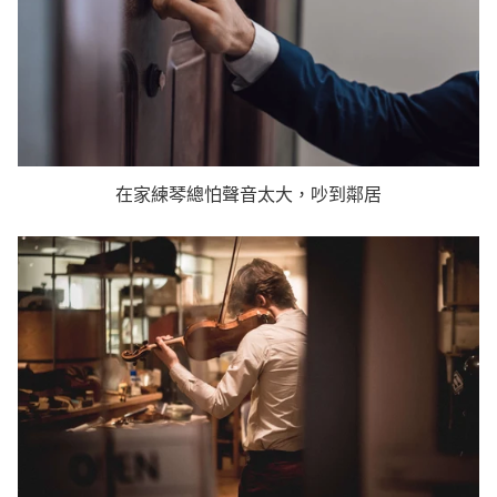
在家練琴總怕聲音太大，吵到鄰居