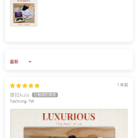
Sort by
1 年前
庫拉kula
Taichung, TW