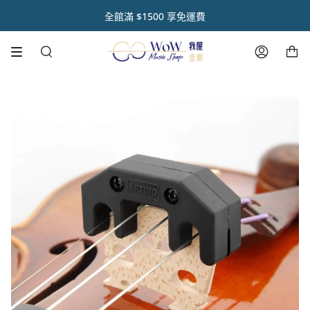
跳
初 秋 樂 器 閃 耀 祭 🌿【 全 館 滿 千 享 𝟵 折 】
註冊官網會員 【領取點數1000點】🌟
音樂人送禮首選【禮盒優惠套組 🎁】
熱銷商品✨ 魔鏡樂器拋光膏🪞
全館滿 $1500 享免運費
到
內
購物車
容
搜
帳
尋
號