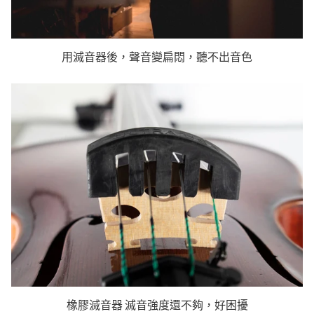
用滅音器後，聲音變扁悶，聽不出音色
橡膠滅音器 滅音強度還不夠，好困擾