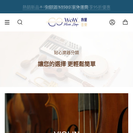
跳
熱銷新品🌟呼乾啦樂器除濕組🌟限時享95折優惠
註冊官網會員 【領取點數1000點】🌟
音樂人送禮首選【禮盒優惠套組 🎁】
熱銷商品✨ 魔鏡樂器拋光膏🪞
全館滿 $1500 享免運費
到
內
購物車
容
搜
帳
尋
號
貼心樂器分類
讓您的選擇 更輕鬆簡單