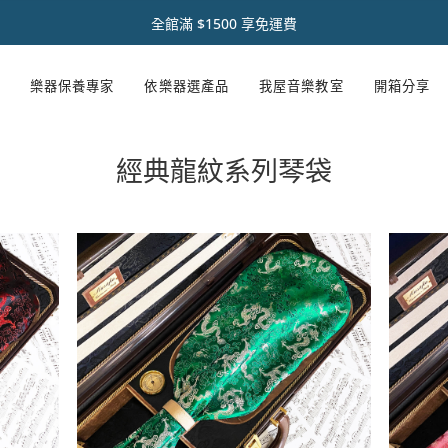
初 秋 樂 器 閃 耀 祭 🌿【 全 館 滿 千 享 𝟵 折 】
註冊官網會員 【領取點數1000點】🌟
音樂人送禮首選【禮盒優惠套組 🎁】
熱銷商品✨ 魔鏡樂器拋光膏🪞
全館滿 $1500 享免運費
樂器保養專家
依樂器選產品
我屋音樂教室
開箱分享
經典龍紋系列琴袋