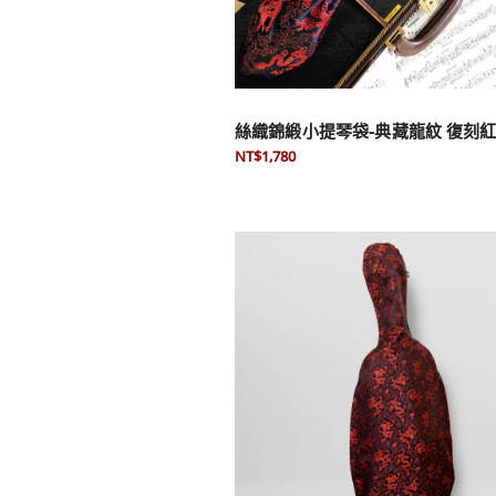
絲織錦緞小提琴袋-典藏龍紋 復刻
NT$1,780