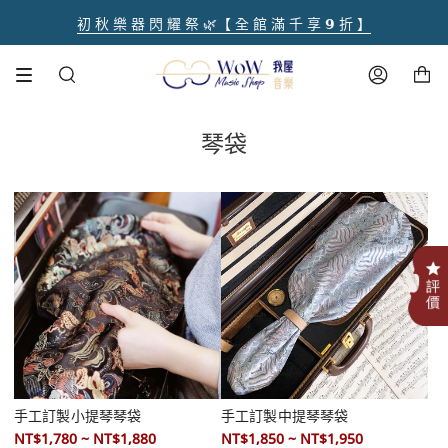
跳
初 秋 樂 器 閃 耀 祭 🌿【 全 館 滿 千 享 𝟵 折 】
註冊官網會員 【領取點數1000點】🌟
音樂人送禮首選【禮盒優惠套組 🎁】
熱銷商品✨ 魔鏡樂器拋光膏🪞
全館滿 $1500 享免運費
到
內
購物車
容
搜
帳
尋
號
琴袋
.
手工訂製小提琴琴袋
手工訂製中提琴琴袋
NT$1,780 ~ NT$1,880
NT$1,850 ~ NT$1,950