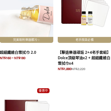
完美吸附樂器髒污✨
老手囤貨必備
超細纖維白雪拭巾 2.0
【擊退樂器頑垢 2+4老手套組】
Dolce頂級琴油x2 + 超細纖維白
NT$160 ~ NT$180
雪拭巾x4
NT$1,880
NT$2,220
優惠中