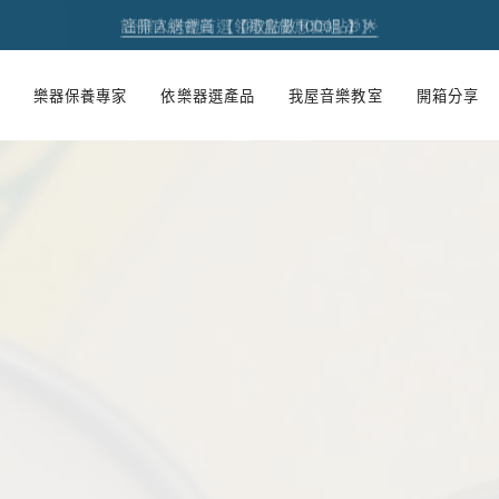
初 秋 樂 器 閃 耀 祭 🌿【 全 館 滿 千 享 𝟵 折 】
註冊官網會員 【領取點數1000點】🌟
音樂人送禮首選【禮盒優惠套組 🎁】
熱銷商品✨ 魔鏡樂器拋光膏🪞
全館滿 $1500 享免運費
樂器保養專家
依樂器選產品
我屋音樂教室
開箱分享