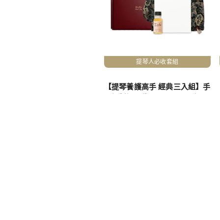
提琴人必收套組
【提琴養護高手 經典三入組】手
工訂製提琴袋x1 + Dolce頂級琴
油x1 +超細纖維白雪拭巾x1
NT$2,390 ~ NT$4,950
NT$2,700
關於我們
服務須知
品牌故事
購物說明