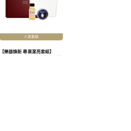
人氣套組
【樂器煥新 專業潔亮套組】
Dolce頂級琴油x1 + 魔鏡樂器拋
光膏x1 + 超細纖維白雪拭巾x2
NT$1,780
NT$1,990
聯絡我們
官方 Line｜@wowmusicsh